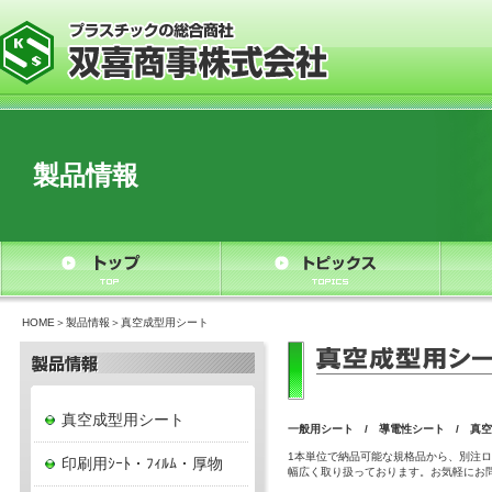
製品情報
HOME
＞
製品情報
＞真空成型用シート
真空成型用シート
一般用シート
/
導電性シート
/
真空
1本単位で納品可能な規格品から、別注
印刷用ｼｰﾄ・ﾌｨﾙﾑ・厚物
幅広く取り扱っております。お気軽にお