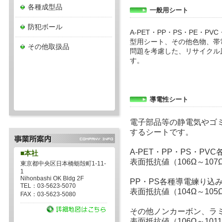
各種成型品
一般用シート
防犯ボール
A-PET・PP・PS・PE・
型用シート、その他色物、帯
その他取扱品
問題を考慮した、リサイクル
す。
導電性シート
電子部品等の静電気やゴ
するシートです。
A-PET・PP・PS・PV
■本社
表面抵抗値（106Ω～107
東京都中央区日本橋蛎殻町1-11-
1
Nihonbashi OK Bldg 2F
PP・PS各種導電練り込
TEL：03-5623-5070
表面抵抗値（104Ω～105
FAX：03-5623-5080
その他ノンカーボン、ラ
表面抵抗値（106Ω～101